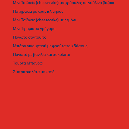
Μίνι Τσίζκεϊκ (cheesecake) με φράουλες σε γυάλινο βαζάκι
Ποτηράκια με κράμπλ μήλου
Μίνι Τσίζκεϊκ (cheesecake) με λεμόνι
Μίνι Τιραμισού γρήγορο
Παγωτό σάντουιτς
Μπάρα γιαουρτιού με φρούτα του δάσους
Παγωτό με βανίλια και σοκολάτα
Τούρτα Μπανόφι
Σμπριτσιολάτα με καφέ