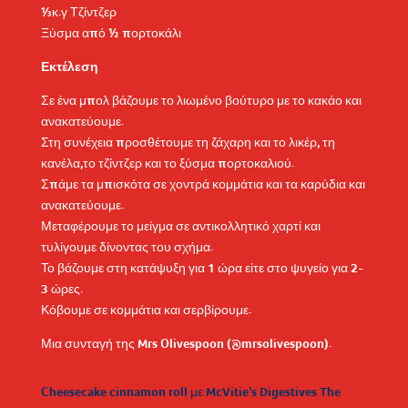
⅓κ.γ Τζίντζερ
Ξύσμα από ½ πορτοκάλι
Εκτέλεση
Σε ένα μπολ βάζουμε το λιωμένο βούτυρο με το κακάο και
ανακατεύουμε.
Στη συνέχεια προσθέτουμε τη ζάχαρη και το λικέρ, τη
κανέλα,το τζίντζερ και το ξύσμα πορτοκαλιού.
Σπάμε τα μπισκότα σε χοντρά κομμάτια και τα καρύδια και
ανακατεύουμε.
Μεταφέρουμε το μείγμα σε αντικολλητικό χαρτί και
τυλίγουμε δίνοντας του σχήμα.
Το βάζουμε στη κατάψυξη για 1 ώρα είτε στο ψυγείο για 2-
3 ώρες.
Κόβουμε σε κομμάτια και σερβίρουμε.
Μια συνταγή της Mrs Olivespoon (@mrsolivespoon).
Cheesecake cinnamon roll με McVitie’s Digestives The