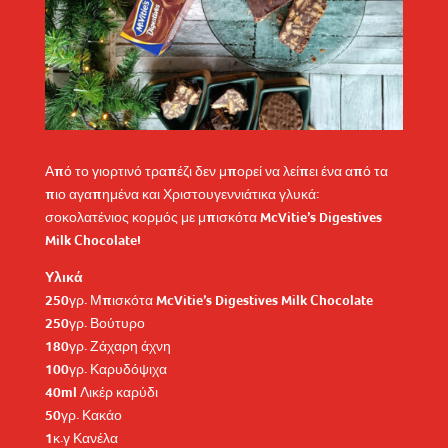
Από το γιορτινό τραπέζι δεν μπορεί να λείπει ένα από τα
πιο αγαπημένα και Χριστουγεννιάτικα γλυκά:
σοκολατένιος κορμός με μπισκότα McVitie’s Digestives
Milk Chocolate!
Υλικά
250γρ. Μπισκότα McVitie’s Digestives Milk Chocolate
250γρ. Βούτυρο
180γρ. Ζάχαρη άχνη
100γρ. Καρυδόψιχα
40ml Λικέρ καρύδι
50γρ. Κακάο
1κ.γ Κανέλα