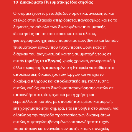
Δικαιώματα Πνευματικής Ιδιοκτησίας
Οι συμμετέχοντες μεταβιβάζουν οριστικά, ανέκκλητα και
ατελώς στην Εταιρεία απεριόριστα, παγκοσμίως και εις το
διηνεκές, το σύνολο των δικαιωμάτων πνευματικής
ιδιοκτησίας επί του οπτικοακουστικού υλικού,
φωτογραφιών, ηχητικών παραστάσεων, βίντεο και λοιπών
πνευματικών έργων που τυχόν προκύψουν κατά τη
διάρκεια του Διαγωνισμού και της συμμετοχής τους σε
αυτόν (εφεξής τα «
Έργα
») χωρίς χρονικό, γεωγραφικό ή
άλλο περιορισμό, προκειμένου η Εταιρεία να καθίσταται
αποκλειστική δικαιούχος των Έργων και να έχει το
δικαίωμα πλήρους και αποκλειστικής εκμετάλλευσης
αυτών, καθώς και το δικαίωμα παραχώρησης αυτών σε
οποιονδήποτε τρίτο, σχετικά με τη χρήση και
εκμετάλλευση αυτών, με οποιοδήποτε μέσο και μορφή,
είτε χρησιμοποιείται σήμερα, είτε επινοηθεί στο μέλλον, για
ολόκληρη την περίοδο προστασίας των δικαιωμάτων
αυτών, συμπεριλαμβανομένων οποιωνδήποτε τυχόν
παρατάσεων και ανανεώσεών αυτής και, εν συνεχεία,