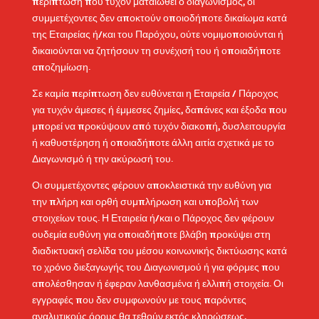
περίπτωση που τυχόν ματαιωθεί ο διαγωνισμός, οι
συμμετέχοντες δεν αποκτούν οποιοδήποτε δικαίωμα κατά
της Εταιρείας ή/και του Παρόχου, ούτε νομιμοποιούνται ή
δικαιούνται να ζητήσουν τη συνέχισή του ή οποιαδήποτε
αποζημίωση.
Σε καμία περίπτωση δεν ευθύνεται η Εταιρεία / Πάροχος
για τυχόν άμεσες ή έμμεσες ζημίες, δαπάνες και έξοδα που
μπορεί να προκύψουν από τυχόν διακοπή, δυσλειτουργία
ή καθυστέρηση ή οποιαδήποτε άλλη αιτία σχετικά με το
Διαγωνισμό ή την ακύρωσή του.
Οι συμμετέχοντες φέρουν αποκλειστικά την ευθύνη για
την πλήρη και ορθή συμπλήρωση και υποβολή των
στοιχείων τους. Η Εταιρεία ή/και ο Πάροχος δεν φέρουν
ουδεμία ευθύνη για οποιαδήποτε βλάβη προκύψει στη
διαδικτυακή σελίδα του μέσου κοινωνικής δικτύωσης κατά
το χρόνο διεξαγωγής του Διαγωνισμού ή για φόρμες που
απολέσθησαν ή έφεραν λανθασμένα ή ελλιπή στοιχεία. Οι
εγγραφές που δεν συμφωνούν με τους παρόντες
αναλυτικούς όρους θα τεθούν εκτός κληρώσεως.