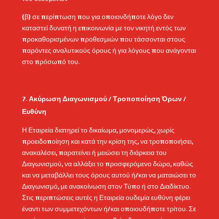
(β) σε περίπτωση που για οποιονδήποτε λόγο δεν
καταστεί δυνατή η επικοινωνία με τον νικητή εντός των
προκαθορισμένων προθεσμιών που τάσσονται στους
παρόντες αναλυτικούς όρους ή για λόγους που ανάγονται
στο πρόσωπό του.
Ακύρωση Διαγωνισμού / Τροποποίηση Όρων /
Ευθύνη
Η Εταιρεία διατηρεί το δικαίωμα, μονομερώς, χωρίς
προειδοποίηση και κατά την κρίση της, να τροποποιήσει,
ανακαλέσει, παρατείνει ή μειώσει τη διάρκεια του
Διαγωνισμού, να αλλάξει το προσφερόμενο δώρο, καθώς
και να μεταβάλλει τους όρους αυτού ή/και να ματαιώσει το
Διαγωνισμό, με ανακοίνωση στον Τύπο ή στο Διαδίκτυο.
Στις περιπτώσεις αυτές η Εταιρεία ουδεμία ευθύνη φέρει
έναντι των συμμετεχόντων ή/και οποιουδήποτε τρίτου. Σε