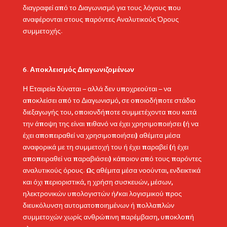
διαγραφεί από το Διαγωνισμό για τους λόγους που
αναφέρονται στους παρόντες Αναλυτικούς Όρους
συμμετοχής.
Αποκλεισμός Διαγωνιζομένων
Η Εταιρεία δύναται – αλλά δεν υποχρεούται – να
αποκλείσει από το Διαγωνισμό, σε οποιοδήποτε στάδιο
διεξαγωγής του, οποιονδήποτε συμμετέχοντα που κατά
την άποψη της είναι πιθανό να έχει χρησιμοποιήσει (ή να
έχει αποπειραθεί να χρησιμοποιήσει) αθέμιτα μέσα
αναφορικά με τη συμμετοχή του ή έχει παραβεί (ή έχει
αποπειραθεί να παραβιάσει) κάποιον από τους παρόντες
αναλυτικούς όρους. Ως αθέμιτα μέσα νοούνται, ενδεικτικά
και όχι περιοριστικά, η χρήση συσκευών, μέσων,
ηλεκτρονικών υπολογιστών ή/και λογισμικού προς
διευκόλυνση αυτοματοποιημένων ή πολλαπλών
συμμετοχών χωρίς ανθρώπινη παρέμβαση, υποκλοπή