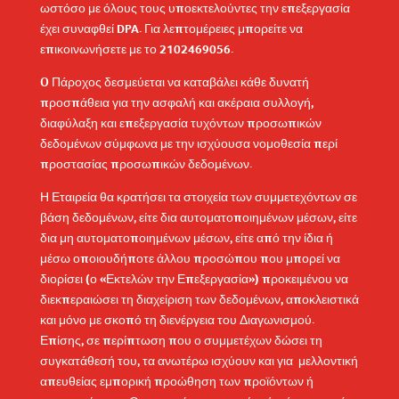
ωστόσο με όλους τους υποεκτελούντες την επεξεργασία
έχει συναφθεί DPA. Για λεπτομέρειες μπορείτε να
επικοινωνήσετε με το
2102469056.
O Πάροχος δεσμεύεται να καταβάλει κάθε δυνατή
προσπάθεια για την ασφαλή και ακέραια συλλογή,
διαφύλαξη και επεξεργασία τυχόντων προσωπικών
δεδομένων σύμφωνα με την ισχύουσα νομοθεσία περί
προστασίας προσωπικών δεδομένων.
Η Εταιρεία θα κρατήσει τα στοιχεία των συμμετεχόντων σε
βάση δεδομένων, είτε δια αυτοματοποιημένων μέσων, είτε
δια μη αυτοματοποιημένων μέσων, είτε από την ίδια ή
μέσω οποιουδήποτε άλλου προσώπου που μπορεί να
διορίσει (ο «Εκτελών την Επεξεργασία») προκειμένου να
διεκπεραιώσει τη διαχείριση των δεδομένων, αποκλειστικά
και μόνο με σκοπό τη διενέργεια του Διαγωνισμού.
Επίσης, σε περίπτωση που ο συμμετέχων δώσει τη
συγκατάθεσή του, τα ανωτέρω ισχύουν και για μελλοντική
απευθείας εμπορική προώθηση των προϊόντων ή