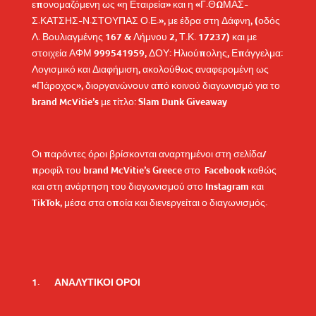
επονομαζόμενη ως «η Εταιρεία» και η «Γ.ΘΩΜΑΣ-
Σ.ΚΑΤΣΗΣ-Ν.ΣΤΟΥΠΑΣ Ο.Ε.», με έδρα στη Δάφνη, (οδός
Λ. Βουλιαγμένης 167 & Λήμνου 2, Τ.Κ. 17237) και με
στοιχεία ΑΦΜ 999541959, ΔΟΥ: Ηλιούπολης, Επάγγελμα:
Λογισμικό και Διαφήμιση, ακολούθως αναφερομένη ως
«Πάροχος», διοργανώνουν από κοινού διαγωνισμό για το
brand McVitie’s με τίτλο: Slam Dunk Giveaway
Οι παρόντες όροι βρίσκονται αναρτημένοι στη σελίδα/
προφίλ του brand McVitie’s Greece
στο Facebook
καθώς
και στη ανάρτηση του διαγωνισμού στο Instagram και
TikTok, μέσα στα οποία και διενεργείται ο διαγωνισμός.
ΑΝΑΛΥΤΙΚΟΙ ΟΡΟΙ