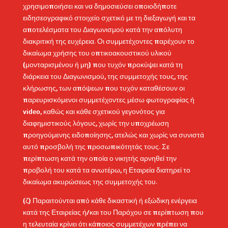
χρησιμοποιήσει και να δημοσιεύσει οποιοδήποτε
ειδησεογραφικό στοιχείο σχετικό με τη διεξαγωγή και τα
αποτελέσματα του Διαγωνισμού κατά την απόλυτη
διακριτική της ευχέρεια. Οι συμμετέχοντες παρέχουν το
δικαίωμα χρήσης του οπτικοακουστικού υλικού
(μονταρισμένου ή μη) που τυχόν προκύψει κατά τη
διάρκεια του Διαγωνισμού, της συμμετοχής τους, της
κλήρωσης, των απόψεων που τυχόν καταθέσουν οι
παρευρισκόμενοι συμμετέχοντες μέσω φωτογραφίας ή
video, καθώς και κάθε σχετικού γεγονότος για
διαφημιστικούς λόγους, χωρίς την υποχρέωση
προηγούμενης ειδοποίησης, ατελώς και χωρίς να συνιστά
αυτό προσβολή της προσωπικότητάς τους. Σε
περίπτωση κατά την οποία ο νικητής αρνηθεί την
προβολή του κατά τα ανωτέρω, η Εταιρεία διατηρεί το
δικαίωμα ακυρώσεως της συμμετοχής του.
(ζ) Παραιτούνται από κάθε δικαστική ή εξώδικη ενέργεια
κατά της Εταιρείας ή/και του Παρόχου σε περίπτωση που
η τελευταία κρίνει ότι κάποιος συμμετέχων πρέπει να