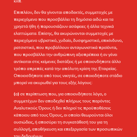
κλπ.
Επιπλέον, δεν θα γίνονται αποδεκτές, συμμετοχές με
περιεχόμενο που προσβάλλει τη δημόσια αιδώ και τα
χρηστά ήθη ή παρουσιάζουν ασάφειες ή άλλα τεχνικά
ελαττώματα. Επίσης, θα ακυρώνονται συμμετοχές με
περιεχόμενο υβριστικό, χυδαίο, δυσφημιστικό, επικίνδυνο,
ρατσιστικό, που προβάλλουν ανταγωνιστικά προϊόντα,
που προσβάλλει την ανθρώπινη αξιοπρέπεια ή εν γένει
αντίκειται στις κείμενες διατάξεις ή με οποιονδήποτε άλλο
τρόπο απρεπές κατά την απόλυτη κρίση της Εταιρείας.
Οποιοσδήποτε από τους νικητές, σε οποιοδήποτε στάδιο
μπορεί να ακυρωθεί για τους εξής λόγους:
(α) σε περίπτωση που, για οποιονδήποτε λόγο, ο
συμμετέχων δεν αποδεχθεί πλήρως τους παρόντες
Αναλυτικούς Όρους ή δεν πληροί τις προϋποθέσεις
κάποιου από τους Όρους, οι οποίοι θεωρούνται όλοι
ουσιώδεις, ή αποσύρει τη συγκατάθεσή του για τη
συλλογή, αποθήκευση και επεξεργασία των προσωπικών
του δεδομένων