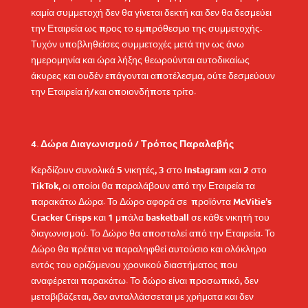
καμία συμμετοχή δεν θα γίνεται δεκτή και δεν θα δεσμεύει
την Εταιρεία ως προς το εμπρόθεσμο της συμμετοχής.
Τυχόν υποβληθείσες συμμετοχές μετά την ως άνω
ημερομηνία και ώρα λήξης θεωρούνται αυτοδικαίως
άκυρες και ουδέν επάγονται αποτέλεσμα, ούτε δεσμεύουν
την Εταιρεία ή/και οποιονδήποτε τρίτο.
Δώρα Διαγωνισμού / Τρόπος Παραλαβής
Κερδίζουν συνολικά 5 νικητές, 3 στο Instagram και 2 στο
TikTok, οι οποίοι θα παραλάβουν από την Εταιρεία τα
παρακάτω Δώρα. Το Δώρο αφορά σε προϊόντα McVitie’s
Cracker Crisps και 1 μπάλα basketball σε κάθε νικητή του
διαγωνισμού. Το Δώρο θα αποσταλεί από την Εταιρεία. Το
Δώρο θα πρέπει να παραληφθεί αυτούσιο και ολόκληρο
εντός του οριζόμενου χρονικού διαστήματος που
αναφέρεται παρακάτω. Το δώρο είναι προσωπικό, δεν
μεταβιβάζεται, δεν ανταλλάσσεται με χρήματα και δεν