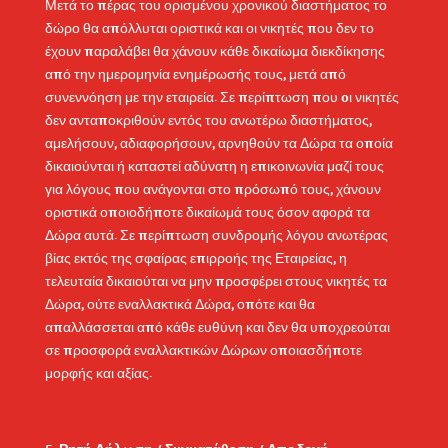
Μετά το πέρας του ορισμένου χρονικού διαστήματος το
δώρο θα απόλλυται οριστικά και οι νικητές που δεν το
έχουν παραλάβει θα χάνουν κάθε δικαίωμα διεκδίκησης
από την ημερομηνία ενημέρωσής τους, μετά από
συνεννόηση με την εταιρεία. Σε περίπτωση που oι νικητές
δεν ανταποκριθούν εντός του ανωτέρω διαστήματος,
αμελήσουν, αδιαφορήσουν, αρνηθούν τα Δώρα τα οποία
δικαιούνται ή καταστεί αδύνατη η επικοινωνία μαζί τους
για λόγους που ανάγονται στο πρόσωπό τους, χάνουν
οριστικά οποιοδήποτε δικαίωμά τους όσον αφορά τα
Δώρα αυτά. Σε περίπτωση συνδρομής λόγου ανωτέρας
βίας εκτός της σφαίρας επιρροής της Εταιρείας, η
τελευταία δικαιούται να μην προσφέρει στους νικητές τα
Δώρα, ούτε εναλλακτικά Δώρα, οπότε και θα
απαλλάσσεται από κάθε ευθύνη και δεν θα υποχρεούται
σε προσφορά εναλλακτικών Δώρων οποιασδήποτε
μορφής και αξίας.