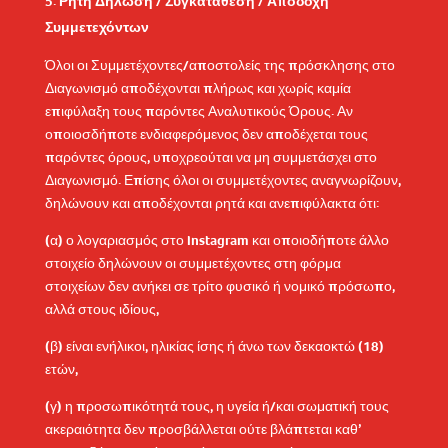
Ρητή Δήλωση / Συγκατάθεση / Αποδοχή
Συμμετεχόντων
Όλοι οι Συμμετέχοντες/αποστολείς της πρόσκλησης στο
Διαγωνισμό αποδέχονται πλήρως και χωρίς καμία
επιφύλαξη τους παρόντες Αναλυτικούς Όρους. Αν
οποιοσδήποτε ενδιαφερόμενος δεν αποδέχεται τους
παρόντες όρους, υποχρεούται να μη συμμετάσχει στο
Διαγωνισμό. Επίσης όλοι οι συμμετέχοντες αναγνωρίζουν,
δηλώνουν και αποδέχονται ρητά και ανεπιφύλακτα ότι:
(α) ο λογαριασμός στο Instagram και οποιοδήποτε άλλο
στοιχείο δηλώνουν οι συμμετέχοντες στη φόρμα
στοιχείων δεν ανήκει σε τρίτο φυσικό ή νομικό πρόσωπο,
αλλά στους ιδίους,
(β) είναι ενήλικοι, ηλικίας ίσης ή άνω των δεκαοκτώ (18)
ετών,
(γ) η προσωπικότητά τους, η υγεία ή/και σωματική τους
ακεραιότητα δεν προσβάλλεται ούτε βλάπτεται καθ’