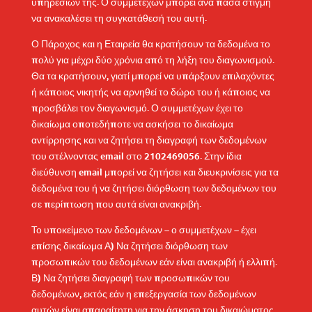
υπηρεσιών της. Ο συμμετέχων μπορεί ανά πάσα στιγμή
να ανακαλέσει τη συγκατάθεσή του αυτή.
Ο Πάροχος και η Εταιρεία θα κρατήσουν τα δεδομένα το
πολύ για μέχρι δύο χρόνια από τη λήξη του διαγωνισμού.
Θα τα κρατήσουν, γιατί μπορεί να υπάρξουν επιλαχόντες
ή κάποιος νικητής να αρνηθεί το δώρο του ή κάποιος να
προσβάλει τον διαγωνισμό. Ο συμμετέχων έχει το
δικαίωμα οποτεδήποτε να ασκήσει το δικαίωμα
αντίρρησης και να ζητήσει τη διαγραφή των δεδομένων
του στέλνοντας email στο
2102469056. Στην ίδια
διεύθυνση email μπορεί να ζητήσει και διευκρινίσεις για τα
δεδομένα του ή να ζητήσει διόρθωση των δεδομένων του
σε περίπτωση που αυτά είναι ανακριβή.
Το υποκείμενο των δεδομένων – ο συμμετέχων – έχει
επίσης δικαίωμα Α) Να ζητήσει διόρθωση των
προσωπικών του δεδομένων εάν είναι ανακριβή ή ελλιπή.
Β) Να ζητήσει διαγραφή των προσωπικών του
δεδομένων, εκτός εάν η επεξεργασία των δεδομένων
αυτών είναι απαραίτητη για την άσκηση του δικαιώματος