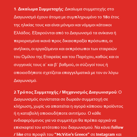
Δικαίωμα Συμμετοχής
: Δικαίωμα συμμετοχής στο
Διαγωνισμό έχουν άτομα με συμπληρωμένο το 18ο έτος
της ηλικίας τους και είναι μόνιμοι και νόμιμοι κάτοικοι
Ελλάδος. Εξαιρούνται από το Διαγωνισμό τα ανίκανα ή
περιορισμένα ικανά προς δικαιοπραξία πρόσωπα, οι
ανήλικοι, οι εργαζόμενοι και εκπρόσωποι των εταιρειών
του Ομίλου της Εταιρείας και του Παρόχου, καθώς και οι
συγγενείς τους α΄ και β΄ βαθμού, οι σύζυγοί τους ή
οποιοσδήποτε σχετίζεται επαγγελματικά με τον εν λόγω
Διαγωνισμό.
2.Τρόπος Συμμετοχής / Μηχανισμός Διαγωνισμού:
Ο
Διαγωνισμός συνίσταται σε δωρεάν συμμετοχή σε
κλήρωση, χωρίς να απαιτείται η αγορά κάποιου προϊόντος
ή η καταβολή οποιουδήποτε αντιτίμου. Ο κάθε
ενδιαφερόμενος για να συμμετέχει θα πρέπει αρχικά να
επισκεφτεί τον ιστότοπο του διαγωνισμού. Να κάνει follow
/ like στο προφίλ του “McVitie’s Greece” σε Instagram και