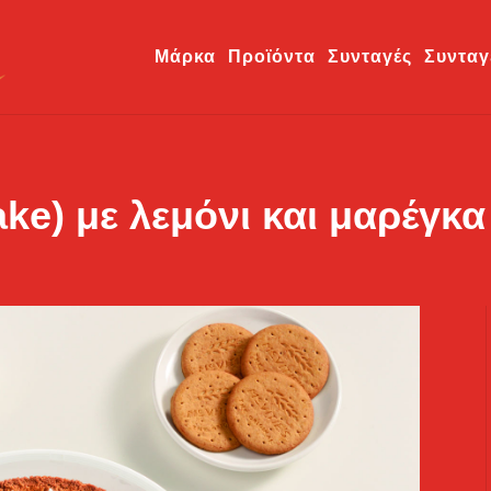
Μάρκα
Προϊόντα
Συνταγές
Συνταγ
ake) με λεμόνι και μαρέγκα