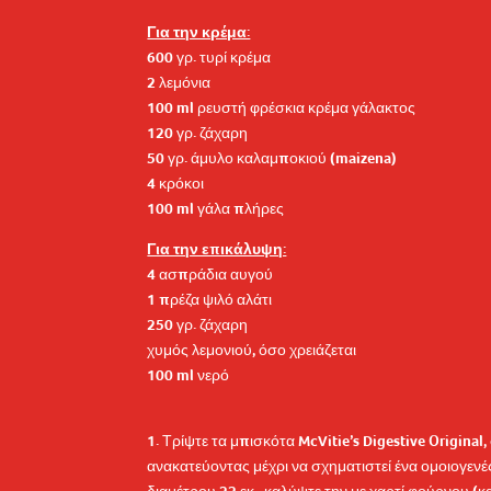
Για την κρέμα:
600 γρ. τυρί κρέμα
2 λεμόνια
100 ml ρευστή φρέσκια κρέμα γάλακτος
120 γρ. ζάχαρη
50 γρ. άμυλο καλαμποκιού (maizena)
4 κρόκοι
100 ml γάλα πλήρες
Για την επικάλυψη:
4 ασπράδια αυγού
1 πρέζα ψιλό αλάτι
250 γρ. ζάχαρη
χυμός λεμονιού, όσο χρειάζεται
100 ml νερό
1. Τρίψτε τα μπισκότα McVitie’s Digestive Origina
ανακατεύοντας μέχρι να σχηματιστεί ένα ομοιογενέ