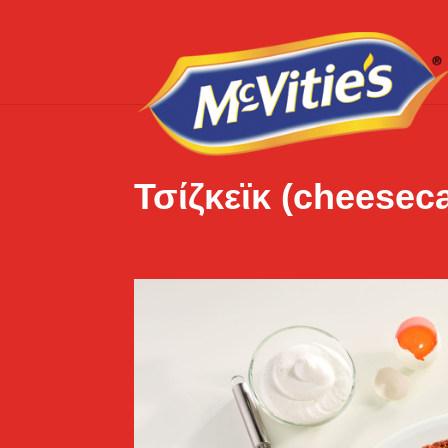
Τσίζκεϊκ (cheesec