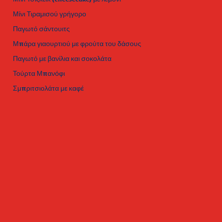
Μίνι Τιραμισού γρήγορο
Παγωτό σάντουιτς
Μπάρα γιαουρτιού με φρούτα του δάσους
Παγωτό με βανίλια και σοκολάτα
Τούρτα Μπανόφι
Σμπριτσιολάτα με καφέ