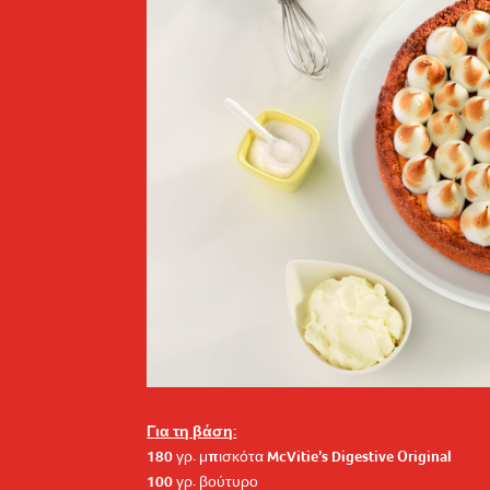
Για τη βάση:
180 γρ. μπισκότα McVitie’s Digestive Original
100 γρ. βούτυρο