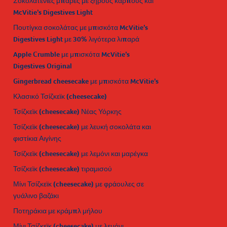
Σοκολατένιες μπάρες με ξηρούς καρπούς και
McVitie’s Digestives Light
Πουτίγκα σοκολάτας με μπισκότα McVitie’s
Digestives Light με 30% λιγότερα λιπαρά
Apple Crumble με μπισκότα McVitie’s
Digestives Original
Gingerbread cheesecake με μπισκότα McVitie’s
Κλασικό Τσίζκεϊκ (cheesecake)
Τσίζκεϊκ (cheesecake) Νέας Υόρκης
Τσίζκεϊκ (cheesecake) με λευκή σοκολάτα και
φιστίκια Αιγίνης
Τσίζκεϊκ (cheesecake) με λεμόνι και μαρέγκα
Τσίζκεϊκ (cheesecake) τιραμισού
Μίνι Τσίζκεϊκ (cheesecake) με φράουλες σε
γυάλινο βαζάκι
Ποτηράκια με κράμπλ μήλου
Μίνι Τσίζκεϊκ (cheesecake) με λεμόνι