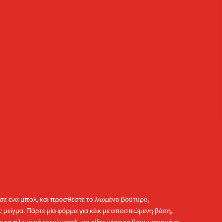
l, σε ένα μπολ, και προσθέστε το λιωμένο βούτυρο,
ς μείγμα. Πάρτε μία φόρμα για κέικ με αποσπώμενη βάση,