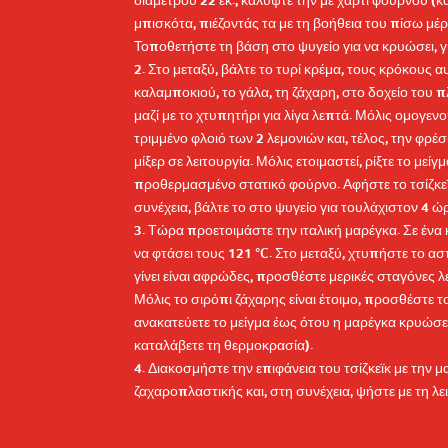
διαμέτρου 22 εκ., καλύψτε την με χαρτί φούρνου (κ
μπισκότα, πιέζοντάς τα με τη βοήθεια του πίσω μέρ
Τοποθετήστε τη βάση στο ψυγείο για να κρυώσει, γ
2. Στο μεταξύ, βάλτε το τυρί κρέμα, τους κρόκους
καλαμποκιού, το γάλα, τη ζάχαρη, στο δοχείο του π
μαζί με το χτυπητήρι για λίγα λεπτά. Μόλις ομογεν
τριμμένο φλοιό των 2 λεμονιών και, τέλος, την φρ
μίξερ σε λειτουργία. Μόλις ετοιμαστεί, ρίξτε το με
προθερμασμένο στατικό φούρνο. Αφήστε το τσίζκεϊ
συνέχεια, βάλτε το στο ψυγείο για τουλάχιστον 4 ώ
3. Τώρα προετοιμάστε την ιταλική μαρέγκα. Σε ένα κ
να φτάσει τους 121 °C. Στο μεταξύ, χτυπήστε το ασ
γίνει είναι αφρώδες, προσθέστε μερικές σταγόνες λε
Μόλις το σιρόπι ζάχαρης είναι έτοιμο, προσθέστε 
ανακατεύετε το μείγμα έως ότου η μαρέγκα κρυώσει 
καταλάβετε τη θερμοκρασία).
4. Διακοσμήστε την επιφάνεια του τσίζκεϊκ με την
ζαχαροπλαστικής και, στη συνέχεια, ψήστε με τη λει