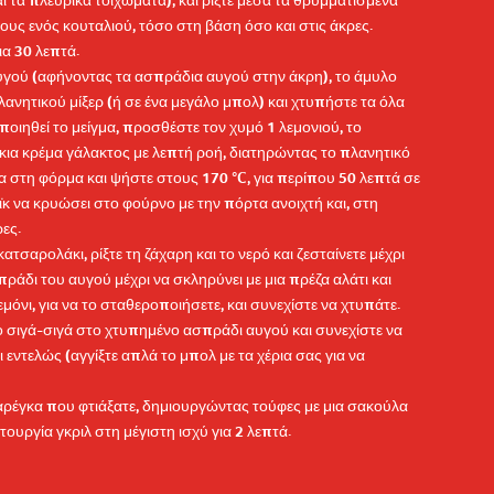
αι τα πλευρικά τοιχώματα), και ρίξτε μέσα τα θρυμματισμένα
ους ενός κουταλιού, τόσο στη βάση όσο και στις άκρες.
ια 30 λεπτά.
 αυγού (αφήνοντας τα ασπράδια αυγού στην άκρη), το άμυλο
λανητικού μίξερ (ή σε ένα μεγάλο μπολ) και χτυπήστε τα όλα
οποιηθεί το μείγμα, προσθέστε τον χυμό 1 λεμονιού, το
έσκια κρέμα γάλακτος με λεπτή ροή, διατηρώντας το πλανητικό
ίγμα στη φόρμα και ψήστε στους 170 °C, για περίπου 50 λεπτά σε
κ να κρυώσει στο φούρνο με την πόρτα ανοιχτή και, στη
ρες.
ατσαρολάκι, ρίξτε τη ζάχαρη και το νερό και ζεσταίνετε μέχρι
πράδι του αυγού μέχρι να σκληρύνει με μια πρέζα αλάτι και
μόνι, για να το σταθεροποιήσετε, και συνεχίστε να χτυπάτε.
το σιγά-σιγά στο χτυπημένο ασπράδι αυγού και συνεχίστε να
εντελώς (αγγίξτε απλά το μπολ με τα χέρια σας για να
 μαρέγκα που φτιάξατε, δημιουργώντας τούφες με μια σακούλα
τουργία γκριλ στη μέγιστη ισχύ για 2 λεπτά.