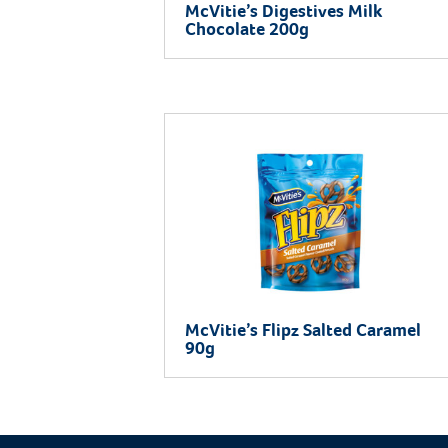
McVitie’s Digestives Milk
Chocolate 200g
McVitie’s Flipz Salted Caramel
90g