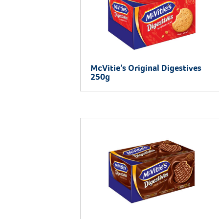
McVitie’s Original Digestives
250g