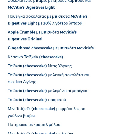
Σοκολατένιες μπάρες με ξηρούς καρπούς και
McVitie’s Digestives Light
Πουτίγκα σοκολάτας με μπισκότα McVitie’s
Digestives Light με 30% λιγότερα λιπαρά
Apple Crumble με μπισκότα McVitie’s
Digestives Original
Gingerbread cheesecake με μπισκότα McVitie’s
Κλασικό Τσίζκεϊκ (cheesecake)
Τσίζκεϊκ (cheesecake) Νέας Υόρκης
Τσίζκεϊκ (cheesecake) με λευκή σοκολάτα και
φιστίκια Αιγίνης
Τσίζκεϊκ (cheesecake) με λεμόνι και μαρέγκα
Τσίζκεϊκ (cheesecake) τιραμισού
Μίνι Τσίζκεϊκ (cheesecake) με φράουλες σε
γυάλινο βαζάκι
Ποτηράκια με κράμπλ μήλου
Μίνι Τσίζκεϊκ (cheesecake) με λεμόνι